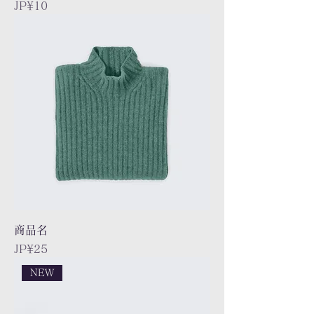
Price
JP¥10
商品名
Price
JP¥25
NEW